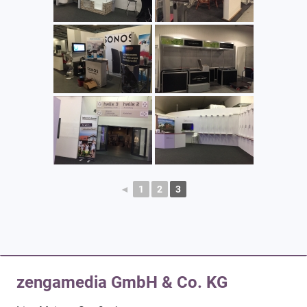
◄
1
2
3
zengamedia GmbH & Co. KG