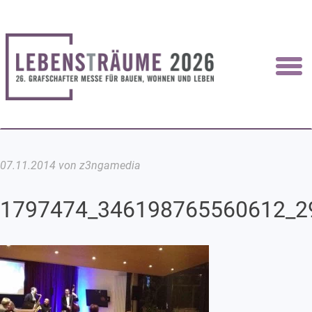
07.11.2014 von z3ngamedia
1797474_346198765560612_2